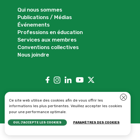
Qui nous sommes
Publications / Médias
Événements
Professions en éducation
Services aux membres
Conventions collectives
Nous joindre
Close 
Ce site web utilise des cookies afin de vous offrir les
informations les plus pertinentes. Veuillez accepter les cookies
pour une performance optimale.
OUI, J’ACCEPTE LES COOKIES
PARAMÈTRES DES COOKIES
© 2026 AEFO — Tous droits réservés. Association
des enseignantes et des enseignants franco-
ontariens.