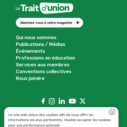
Abonnez-vous à notre magazine
Qui nous sommes
Publications / Médias
Événements
Professions en éducation
Services aux membres
Conventions collectives
Nous joindre
Close 
Ce site web utilise des cookies afin de vous offrir les
informations les plus pertinentes. Veuillez accepter les cookies
pour une performance optimale.