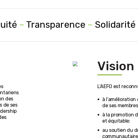
uité
–
Transparence
–
Solidarité
Vision
es
L’AEFO est reconnu
ntariens
on des
à l’amélioration
s de ses
de ses membres
adership
à la promotion d
 des
et équitable;
au soutien du d
communautaires