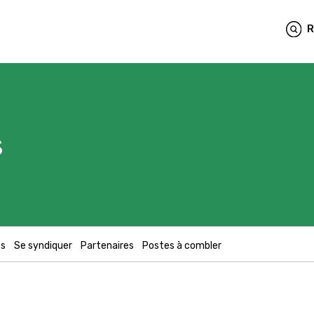
R
s
fs
Se syndiquer
Partenaires
Postes à combler