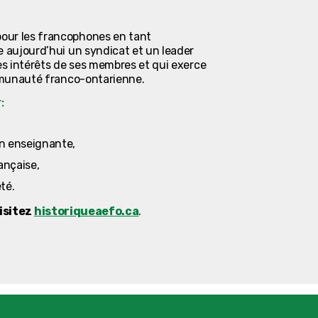
our les francophones en tant
e aujourd’hui un syndicat et un leader
des intérêts de ses membres et qui exerce
ommunauté franco-ontarienne.
:
on enseignante,
ançaise,
té.
isitez
historiqueaefo.ca
.