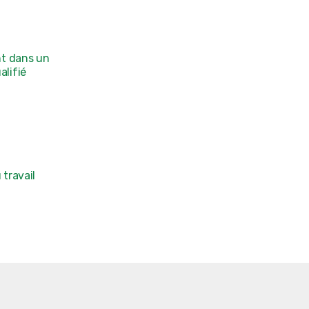
nt dans un
alifié
 travail