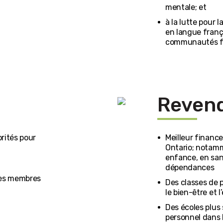
mentale; et
à la lutte pour 
en langue frança
communautés fr
Revend
orités pour
Meilleur financ
Ontario; notamm
enfance, en san
dépendances
ses membres
Des classes de p
le bien-être et
Des écoles plus 
personnel dans 