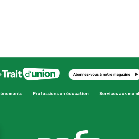
Abonnez-vous à notre magazine
vénements
Professions en éducation
Services aux mem
se GDPR Cookie Banner