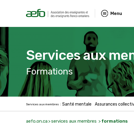
Menu
Services aux me
Formations
Santé mentale
Assurances collecti
Services aux membres
aefo.on.ca
services aux membres
formations