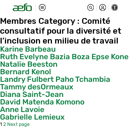
Membres Category :
Comité
consultatif pour la diversité et
l’inclusion en milieu de travail
Karine Barbeau
Ruth Evelyne Bazia Boza Epse Kone
Natalie Beeston
Bernard Kenol
Landry Fulbert Paho Tchambia
Tammy desOrmeaux
Diana Saint-Jean
David Matenda Komono
Anne Lavoie
Gabrielle Lemieux
Pagination
Page
Page
1
2
Next page