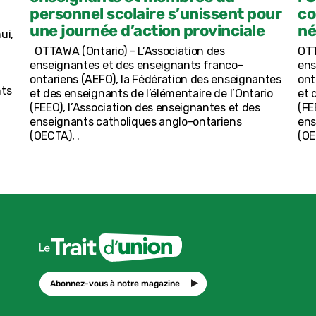
personnel scolaire s’unissent pour
co
une journée d’action provinciale
né
ui,
OTTAWA (Ontario) – L’Association des
OTT
enseignantes et des enseignants franco-
ens
ontariens (AEFO), la Fédération des enseignantes
ont
nts
et des enseignants de l’élémentaire de l’Ontario
et 
(FEEO), l’Association des enseignantes et des
(FE
enseignants catholiques anglo-ontariens
ens
(OECTA), .
(OE
Abonnez-vous à notre magazine