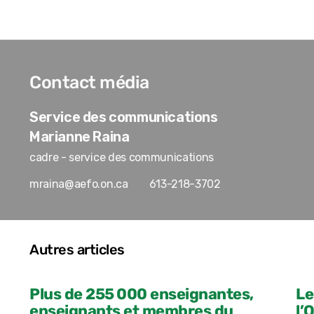
Contact média
Service des communications
Marianne Raina
cadre - service des communications
mraina@aefo.on.ca
613-218-3702
Autres articles
Plus de 255 000 enseignantes,
Le
enseignants et membres du
l’