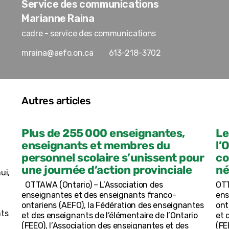
Service des communications
Marianne Raina
cadre - service des communications
mraina@aefo.on.ca
613-218-3702
Autres articles
Plus de 255 000 enseignantes,
Le
enseignants et membres du
l’
personnel scolaire s’unissent pour
co
une journée d’action provinciale
né
ui,
OTTAWA (Ontario) – L’Association des
OTT
enseignantes et des enseignants franco-
ens
ontariens (AEFO), la Fédération des enseignantes
ont
nts
et des enseignants de l’élémentaire de l’Ontario
et 
(FEEO), l’Association des enseignantes et des
(FE