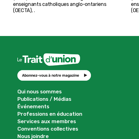
enseignants catholiques anglo-ontariens
ens
(OECTA), .
(OE
Abonnez-vous à notre magazine
Qui nous sommes
Publications / Médias
Événements
Professions en éducation
Services aux membres
Conventions collectives
Nous joindre