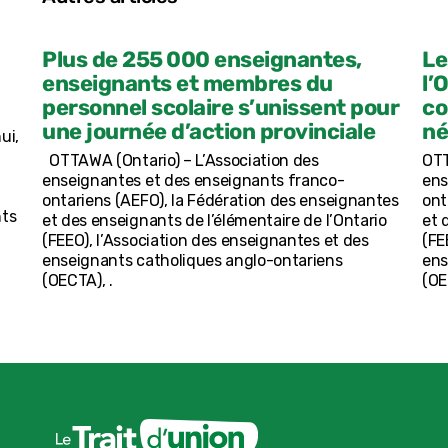
Plus de 255 000 enseignantes,
Le
enseignants et membres du
l’
personnel scolaire s’unissent pour
co
une journée d’action provinciale
né
ui,
OTTAWA (Ontario) – L’Association des
OTT
enseignantes et des enseignants franco-
ens
ontariens (AEFO), la Fédération des enseignantes
ont
nts
et des enseignants de l’élémentaire de l’Ontario
et 
(FEEO), l’Association des enseignantes et des
(FE
enseignants catholiques anglo-ontariens
ens
(OECTA), .
(OE