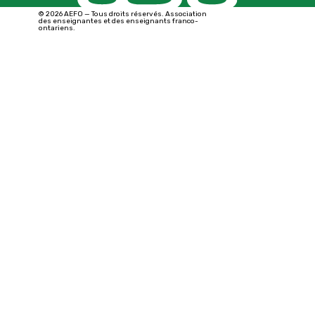
© 2026 AEFO — Tous droits réservés. Association
des enseignantes et des enseignants franco-
ontariens.