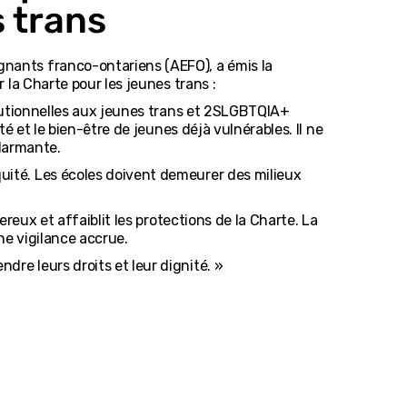
s trans
gnants franco-ontariens (AEFO), a émis la
 la Charte pour les jeunes trans :
itutionnelles aux jeunes trans et 2SLGBTQIA+
é et le bien-être de jeunes déjà vulnérables. Il ne
alarmante.
uité. Les écoles doivent demeurer des milieux
reux et affaiblit les protections de la Charte. La
ne vigilance accrue.
re leurs droits et leur dignité. »