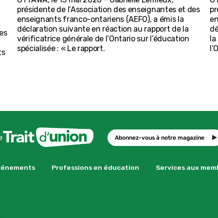
présidente de l’Association des enseignantes et des
pr
enseignants franco-ontariens (AEFO), a émis la
en
déclaration suivante en réaction au rapport de la
dé
es
vérificatrice générale de l’Ontario sur l’éducation
la
spécialisée : « Le rapport.
l’
ts
Abonnez-vous à notre magazine
vénements
Professions en éducation
Services aux mem