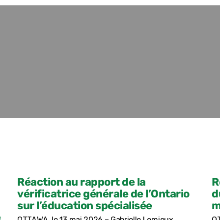
Réaction au rapport de la
R
vérificatrice générale de l’Ontario
d
sur l’éducation spécialisée
m
e
OTTAWA, le 13 mai 2026 – Gabrielle Lemieux,
OT