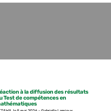
éaction à la diffusion des résultats
u Test de compétences en
athématiques
TAWA, le 5 mai 2026 – Gabrielle Lemieux,