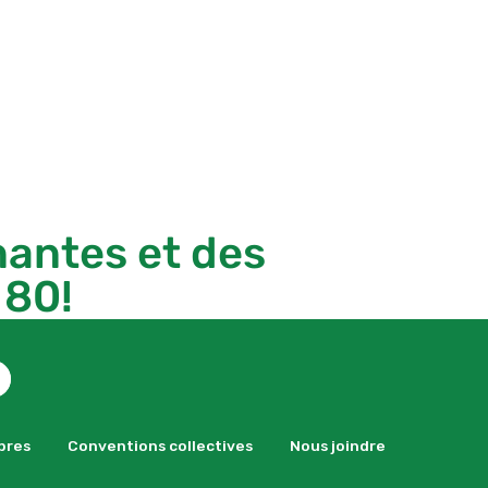
nantes et des
 80!
bres
Conventions collectives
Nous joindre