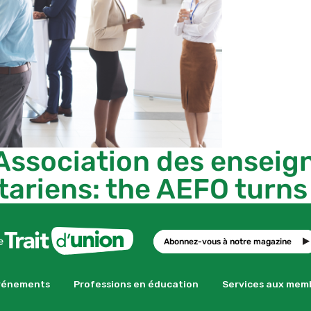
Association des enseig
ariens: the AEFO turns
Abonnez-vous à notre magazine
vénements
Professions en éducation
Services aux mem