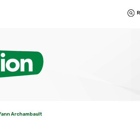
R
Yann Archambault