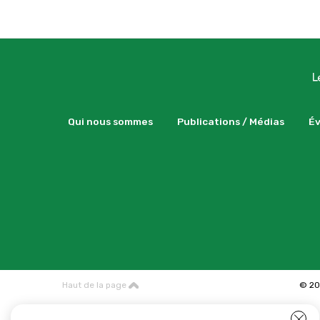
Qui nous sommes
Publications / Médias
É
Haut de la page
© 20
Clo