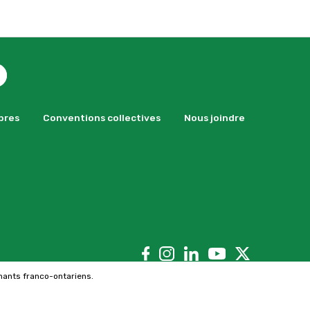
bres
Conventions collectives
Nous joindre
nants franco-ontariens.