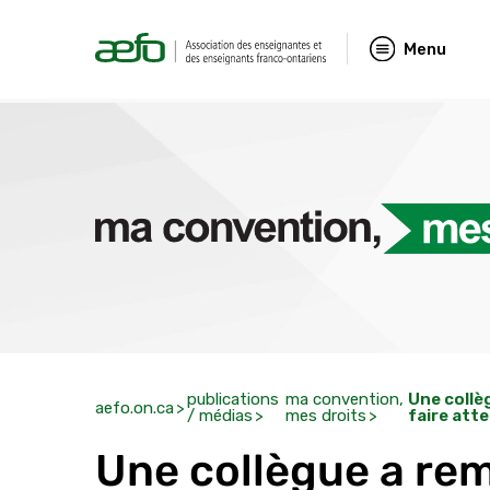
Menu
publications
ma convention,
Une collè
aefo.on.ca
/ médias
mes droits
faire att
Une collègue a re