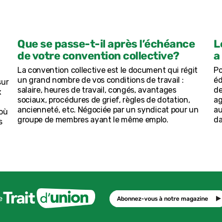
Que se passe-t-il après l’échéance
L
de votre convention collective?
a
La convention collective est le document qui régit
Po
un grand nombre de vos conditions de travail :
éd
sur
salaire, heures de travail, congés, avantages
de
x
sociaux, procédures de grief, règles de dotation,
ag
ancienneté, etc. Négociée par un syndicat pour un
au
 où
groupe de membres ayant le même emplo.
da
s
Abonnez-vous à notre magazine