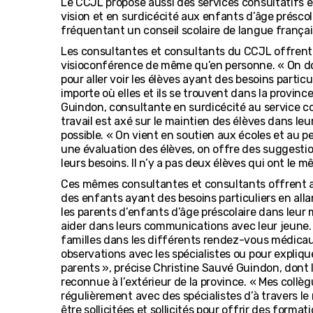
Le CCJL propose aussi des services consultatifs e
vision et en surdicécité aux enfants d’âge préscol
fréquentant un conseil scolaire de langue françai
Les consultantes et consultants du CCJL offrent 
visioconférence de même qu’en personne. « On doi
pour aller voir les élèves ayant des besoins particu
importe où elles et ils se trouvent dans la provinc
Guindon, consultante en surdicécité au service c
travail est axé sur le maintien des élèves dans leu
possible. « On vient en soutien aux écoles et au 
une évaluation des élèves, on offre des suggest
leurs besoins. Il n’y a pas deux élèves qui ont le mê
Ces mêmes consultantes et consultants offrent a
des enfants ayant des besoins particuliers en alla
les parents d’enfants d’âge préscolaire dans leur mi
aider dans leurs communications avec leur jeune
familles dans les différents rendez-vous médicau
observations avec les spécialistes ou pour expliqu
parents », précise Christine Sauvé Guindon, dont 
reconnue à l’extérieur de la province. « Mes collè
régulièrement avec des spécialistes d’à travers 
être sollicitées et sollicités pour offrir des formati