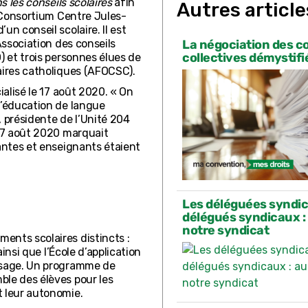
s les conseils scolaires
afin
Autres article
e Consortium Centre Jules-
n conseil scolaire. Il est
Association des conseils
La négociation des c
collectives démystifi
) et trois personnes élues de
aires catholiques (AFOCSC).
ialisé le 17 août 2020. « On
’éducation de langue
, présidente de l’Unité 204
 17 août 2020 marquait
nantes et enseignants étaient
Les déléguées syndic
délégués syndicaux :
notre syndicat
ents scolaires distincts :
ainsi que l’École d’application
issage. Un programme de
ble des élèves pour les
t leur autonomie.