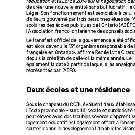
l’éducation
et la
Loi de 2014 sur la négociation dan
de créer une nouvelle entité sans but lucratif : l
Léger. Son fonctionnement est semblable à celui d’u
d’ailleurs gouverné par trois personnes élues de l’
scolaires des écoles publiques de l’Ontario (ACÉPO
l’Association franco-ontarienne des conseils scol
Le transfert officiel de la gouvernance a été offic
e
est alors devenu le 13
organisme responsable de l
française en Ontario », affirme Renée Lyne Girard
depuis la création de celle-ci, la même année. Le
également la date à partir de laquelle les enseig
représentés par l’AEFO.
Deux écoles et une résidence
Sous le chapeau du CCJL évoluent deux établissem
l’École provinciale – surdité, cécité et surdicécité 
pour élèves avec des troubles sévères d’apprent
logement éducatif est également offert à l’ensem
soutenir dans le développement d’habiletés visan