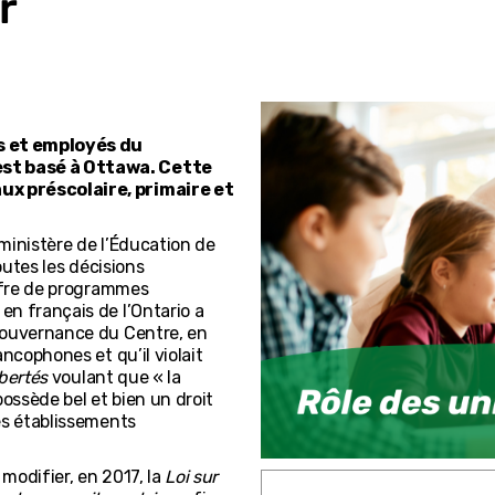
r
 et employés du
st basé à Ottawa. Cette
ux préscolaire, primaire et
ministère de l’Éducation de
outes les décisions
offre de programmes
en français de l’Ontario a
gouvernance du Centre, en
ncophones et qu’il violait
bertés
voulant que « la
ossède bel et bien un droit
es établissements
modifier, en 2017, la
Loi sur