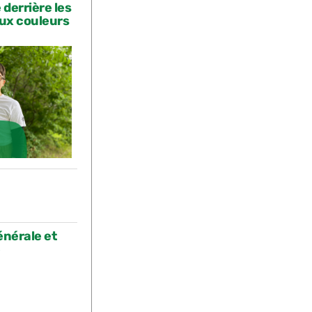
 derrière les
aux couleurs
énérale et
e