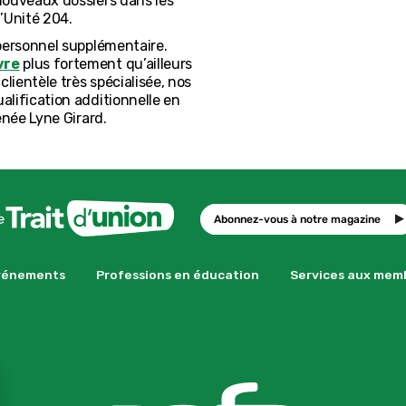
nouveaux dossiers dans les
l’Unité 204.
 personnel supplémentaire.
vre
plus fortement qu’ailleurs
lientèle très spécialisée, nos
lification additionnelle en
enée Lyne Girard.
Abonnez-vous à notre magazine
vénements
Professions en éducation
Services aux mem
se GDPR Cookie Banner