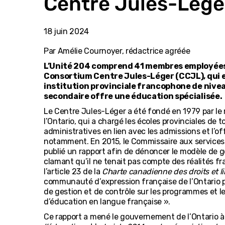
Centre Jules-Lége
18 juin 2024
Par Amélie Cournoyer, rédactrice agréée
L’Unité 204 comprend 41 membres employées
Consortium Centre Jules-Léger (CCJL), qui e
institution provinciale francophone de nivea
secondaire offre une éducation spécialisée.
Le Centre Jules-Léger a été fondé en 1979 par le 
l’Ontario, qui a chargé les écoles provinciales de t
administratives en lien avec les admissions et l’
notamment. En 2015, le Commissaire aux services 
publié un rapport afin de dénoncer le modèle de 
clamant qu’il ne tenait pas compte des réalités fra
l’article 23 de la
Charte canadienne des droits et li
communauté d’expression française de l’Ontario p
de gestion et de contrôle sur les programmes et l
d’éducation en langue française ».
Ce rapport a mené le gouvernement de l’Ontario à 