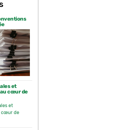
s
onventions
ée
ales et
 au cœur de