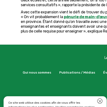
deux écoles et, cette année seulement, on a 100 
services consultatifs », rapporte la présidente de 
Avec cette expansion vient le défi de trouver du
« On vit probablement la
pénurie de main-d’œu
en province. Étant donné qu’on travaille avec une c
enseignantes et enseignants doivent avoir une qua
plus de celle requise pour enseigner », explique R
Qui nous sommes
Publications / Médias
É
Clo
Ce site web utilise des cookies afin de vous offrir les