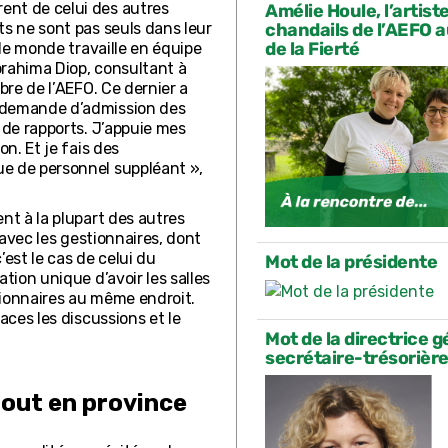
ent de celui des autres
Amélie Houle, l’artiste
ts ne sont pas seuls dans leur
chandails de l’AEFO 
de la Fierté
 le monde travaille en équipe
brahima Diop, consultant à
bre de l’AEFO. Ce dernier a
e demande d’admission des
 de rapports. J’appuie mes
on. Et je fais des
e de personnel suppléant »,
nt à la plupart des autres
 avec les gestionnaires, dont
est le cas de celui du
Mot de la présidente
tion unique d’avoir les salles
tionnaires au même endroit.
aces les discussions et le
Mot de la directrice g
secrétaire-trésorièr
tout en province