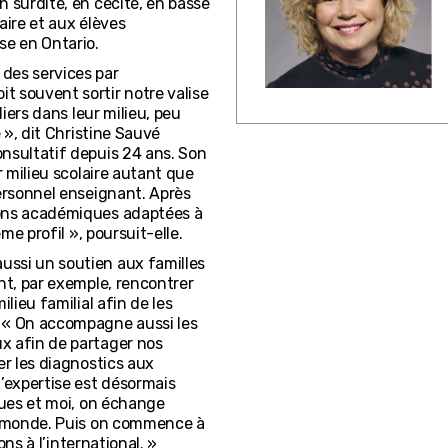
n surdité, en cécité, en basse
aire et aux élèves
se en Ontario.
des services par
t souvent sortir notre valise
liers dans leur milieu, peu
e », dit Christine Sauvé
onsultatif depuis 24 ans. Son
r milieu scolaire autant que
personnel enseignant. Après
ions académiques adaptées à
me profil », poursuit-elle.
ussi un soutien aux familles
nt, par exemple, rencontrer
lieu familial afin de les
. « On accompagne aussi les
x afin de partager nos
er les diagnostics aux
l’expertise est désormais
gues et moi, on échange
le monde. Puis on commence à
ons à l’international. »